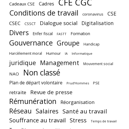
CFE CGC
Cadres
Cadeaux CSE
Conditions de travail
CSE
coronavirus
Dialogue social
Digitalisation
CSEC
CSSCT
Divers
Enfer fiscal
Formation
FASTT
Gouvernance
Groupe
Handicap
Harcèlement moral
Humour
Informatique
IA
juridique
Management
Mouvement social
Non classé
NAO
Plan de départ volontaire
PSE
Prud'Hommes
Revue de presse
retraite
Rémunération
Réorganisation
Réseau
Salaires
Santé au travail
Souffrance au travail
Stress
Temps de travail