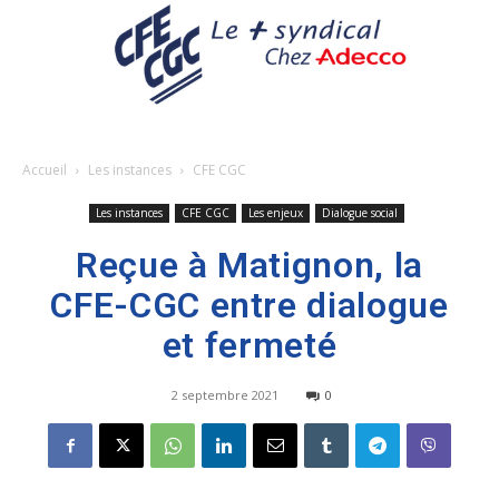
Accueil
Les instances
CFE CGC
Les instances
CFE CGC
Les enjeux
Dialogue social
Reçue à Matignon, la
CFE-CGC entre dialogue
et fermeté
2 septembre 2021
0