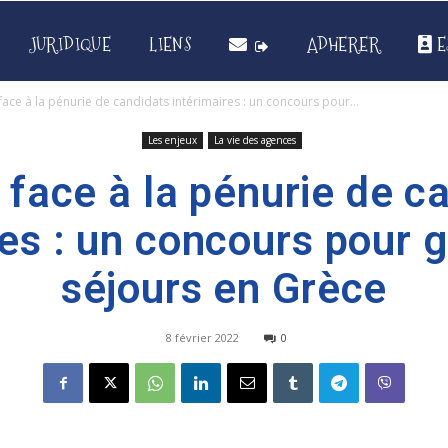
JURIDIQUE
LIENS
ADHERER
E
ace à la pénurie de candidats intérimaires : un concours pour...
Les enjeux
La vie des agences
face à la pénurie de c
res : un concours pour 
séjours en Grèce
8 février 2022
0