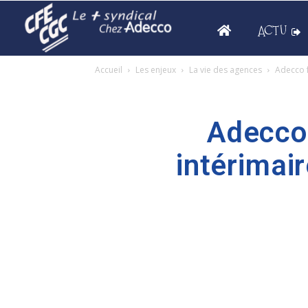
ACTU
Accueil
Les enjeux
La vie des agences
Adecco f
Adecco 
intérimai