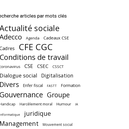
echerche articles par mots clés
Actualité sociale
Adecco
Cadeaux CSE
Agenda
CFE CGC
Cadres
Conditions de travail
CSE
CSEC
coronavirus
CSSCT
Dialogue social
Digitalisation
Divers
Enfer fiscal
Formation
FASTT
Gouvernance
Groupe
Harcèlement moral
Humour
Handicap
IA
juridique
Informatique
Management
Mouvement social