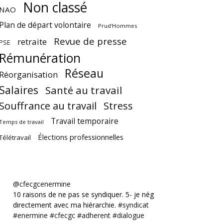
Non classé
NAO
Plan de départ volontaire
Prud'Hommes
Revue de presse
retraite
PSE
Rémunération
Réseau
Réorganisation
Salaires
Santé au travail
Souffrance au travail
Stress
Travail temporaire
Temps de travail
Élections professionnelles
Télétravail
@cfecgcenermine
10 raisons de ne pas se syndiquer. 5- je négocie
directement avec ma hiérarchie.
#syndicat
#enermine
#cfecgc
#adherent
#dialogue