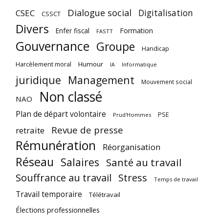
Dialogue social
Digitalisation
CSEC
CSSCT
Divers
Enfer fiscal
Formation
FASTT
Gouvernance
Groupe
Handicap
Harcèlement moral
Humour
Informatique
IA
juridique
Management
Mouvement social
Non classé
NAO
Plan de départ volontaire
PSE
Prud'Hommes
Revue de presse
retraite
Rémunération
Réorganisation
Réseau
Salaires
Santé au travail
Souffrance au travail
Stress
Temps de travail
Travail temporaire
Télétravail
Élections professionnelles