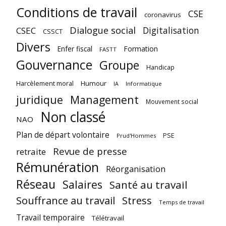
Conditions de travail
CSE
coronavirus
Dialogue social
Digitalisation
CSEC
CSSCT
Divers
Enfer fiscal
Formation
FASTT
Gouvernance
Groupe
Handicap
Harcèlement moral
Humour
Informatique
IA
juridique
Management
Mouvement social
Non classé
NAO
Plan de départ volontaire
PSE
Prud'Hommes
Revue de presse
retraite
Rémunération
Réorganisation
Réseau
Salaires
Santé au travail
Souffrance au travail
Stress
Temps de travail
Travail temporaire
Télétravail