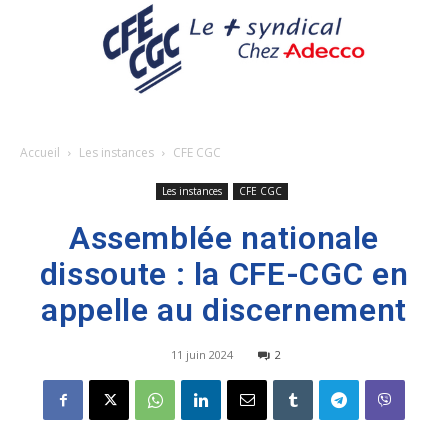
Accueil
Les instances
CFE CGC
Les instances
CFE CGC
Assemblée nationale
dissoute : la CFE-CGC en
appelle au discernement
11 juin 2024
2