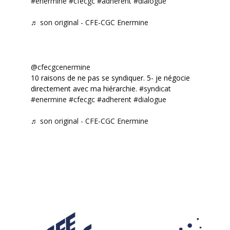
#enermine
#cfecgc
#adherent
#dialogue
♬ son original - CFE-CGC Enermine
@cfecgcenermine
10 raisons de ne pas se syndiquer. 5- je négocie
directement avec ma hiérarchie.
#syndicat
#enermine
#cfecgc
#adherent
#dialogue
♬ son original - CFE-CGC Enermine