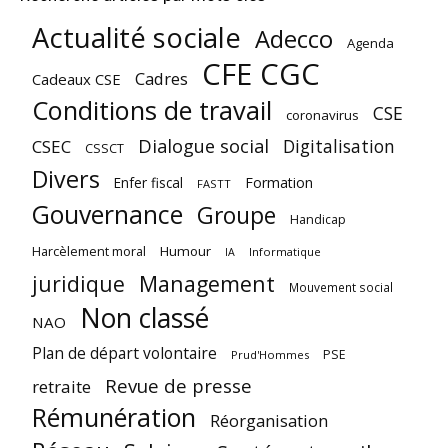
Actualité sociale
Adecco
Agenda
CFE CGC
Cadres
Cadeaux CSE
Conditions de travail
CSE
coronavirus
Dialogue social
Digitalisation
CSEC
CSSCT
Divers
Enfer fiscal
Formation
FASTT
Gouvernance
Groupe
Handicap
Harcèlement moral
Humour
Informatique
IA
juridique
Management
Mouvement social
Non classé
NAO
Plan de départ volontaire
PSE
Prud'Hommes
Revue de presse
retraite
Rémunération
Réorganisation