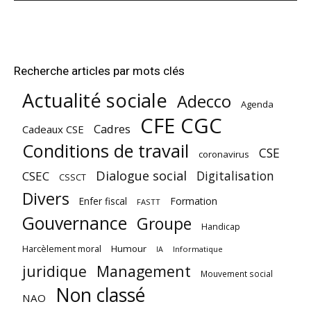
Recherche articles par mots clés
Actualité sociale
Adecco
Agenda
CFE CGC
Cadres
Cadeaux CSE
Conditions de travail
CSE
coronavirus
Dialogue social
Digitalisation
CSEC
CSSCT
Divers
Enfer fiscal
Formation
FASTT
Gouvernance
Groupe
Handicap
Harcèlement moral
Humour
Informatique
IA
juridique
Management
Mouvement social
Non classé
NAO