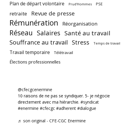
Plan de départ volontaire
PSE
Prud'Hommes
Revue de presse
retraite
Rémunération
Réorganisation
Réseau
Salaires
Santé au travail
Souffrance au travail
Stress
Temps de travail
Travail temporaire
Télétravail
Élections professionnelles
@cfecgcenermine
10 raisons de ne pas se syndiquer. 5- je négocie
directement avec ma hiérarchie.
#syndicat
#enermine
#cfecgc
#adherent
#dialogue
♬ son original - CFE-CGC Enermine