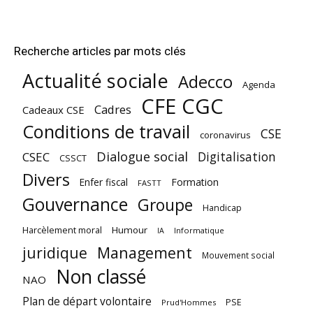
Recherche articles par mots clés
Actualité sociale
Adecco
Agenda
CFE CGC
Cadres
Cadeaux CSE
Conditions de travail
CSE
coronavirus
Dialogue social
Digitalisation
CSEC
CSSCT
Divers
Enfer fiscal
Formation
FASTT
Gouvernance
Groupe
Handicap
Harcèlement moral
Humour
Informatique
IA
juridique
Management
Mouvement social
Non classé
NAO
Plan de départ volontaire
PSE
Prud'Hommes