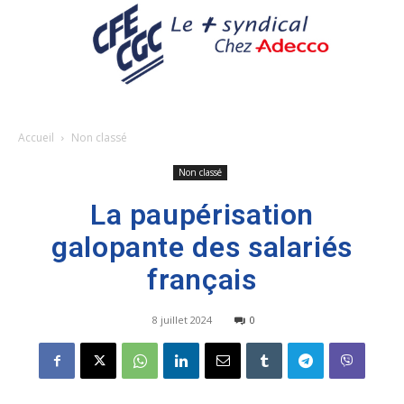
Accueil
Non classé
Non classé
La paupérisation
galopante des salariés
français
8 juillet 2024
0