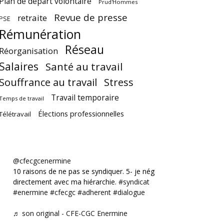
Plan de départ volontaire
Prud'Hommes
Revue de presse
retraite
PSE
Rémunération
Réseau
Réorganisation
Salaires
Santé au travail
Souffrance au travail
Stress
Travail temporaire
Temps de travail
Élections professionnelles
Télétravail
@cfecgcenermine
10 raisons de ne pas se syndiquer. 5- je négocie
directement avec ma hiérarchie.
#syndicat
#enermine
#cfecgc
#adherent
#dialogue
♬ son original - CFE-CGC Enermine