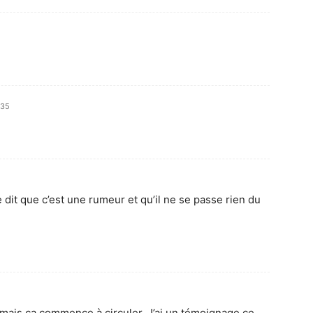
h35
 dit que c’est une rumeur et qu’il ne se passe rien du
mais ça commence à circuler. J’ai un témoignage ce