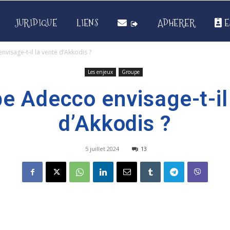
JURIDIQUE
LIENS
ADHERER
E
visage-t-il la vente d’Akkodis ?
Les enjeux
Groupe
e Adecco envisage-t-il
d’Akkodis ?
5 juillet 2024
13