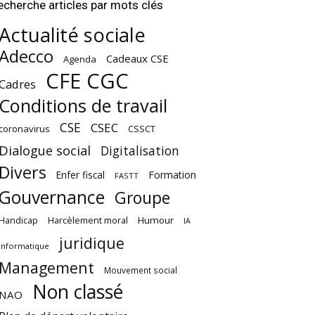
echerche articles par mots clés
Actualité sociale
Adecco
Cadeaux CSE
Agenda
CFE CGC
Cadres
Conditions de travail
CSE
CSEC
coronavirus
CSSCT
Dialogue social
Digitalisation
Divers
Enfer fiscal
Formation
FASTT
Gouvernance
Groupe
Harcèlement moral
Humour
Handicap
IA
juridique
Informatique
Management
Mouvement social
Non classé
NAO