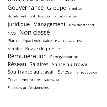
FASTT
Gouvernance
Groupe
Handicap
Harcèlement moral
Humour
Informatique
IA
juridique
Management
Mouvement social
Non classé
NAO
Plan de départ volontaire
PSE
Prud'Hommes
Revue de presse
retraite
Rémunération
Réorganisation
Réseau
Salaires
Santé au travail
Souffrance au travail
Stress
Temps de travail
Travail temporaire
Télétravail
Élections professionnelles