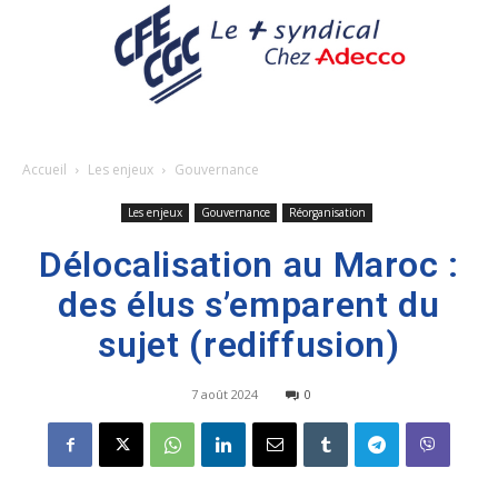
Accueil
Les enjeux
Gouvernance
Les enjeux
Gouvernance
Réorganisation
Délocalisation au Maroc :
des élus s’emparent du
sujet (rediffusion)
7 août 2024
0