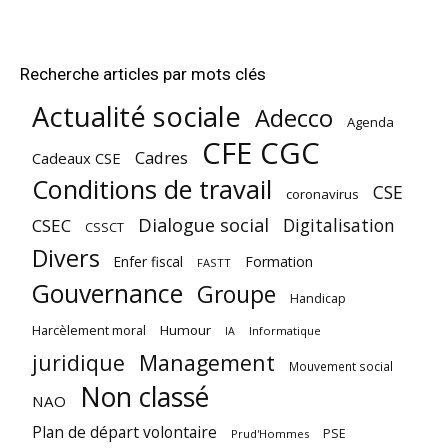
Recherche articles par mots clés
Actualité sociale
Adecco
Agenda
CFE CGC
Cadres
Cadeaux CSE
Conditions de travail
CSE
coronavirus
Dialogue social
Digitalisation
CSEC
CSSCT
Divers
Enfer fiscal
Formation
FASTT
Gouvernance
Groupe
Handicap
Harcèlement moral
Humour
Informatique
IA
juridique
Management
Mouvement social
Non classé
NAO
Plan de départ volontaire
PSE
Prud'Hommes