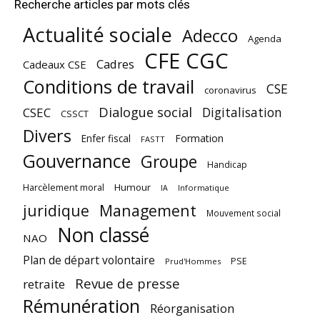
Recherche articles par mots clés
Actualité sociale
Adecco
Agenda
CFE CGC
Cadres
Cadeaux CSE
Conditions de travail
CSE
coronavirus
Dialogue social
Digitalisation
CSEC
CSSCT
Divers
Enfer fiscal
Formation
FASTT
Gouvernance
Groupe
Handicap
Harcèlement moral
Humour
Informatique
IA
juridique
Management
Mouvement social
Non classé
NAO
Plan de départ volontaire
PSE
Prud'Hommes
Revue de presse
retraite
Rémunération
Réorganisation