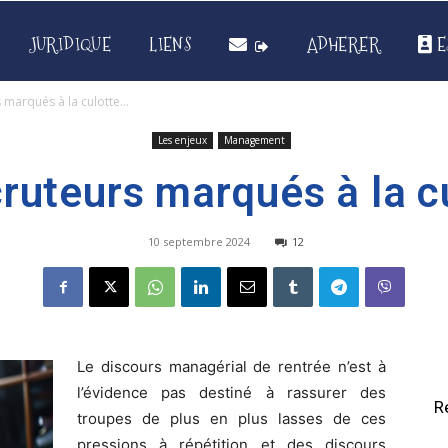
JURIDIQUE
LIENS
ADHERER
E
s marqués à la culotte…
Les enjeux
Management
cruteurs marqués à la c
10 septembre 2024
12
Le discours managérial de rentrée n’est à
l’évidence pas destiné à rassurer des
R
troupes de plus en plus lasses de ces
pressions à répétition et des discours