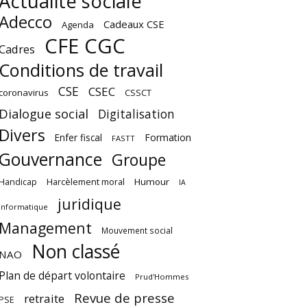
Actualité sociale
Adecco
Cadeaux CSE
Agenda
CFE CGC
Cadres
Conditions de travail
CSE
CSEC
coronavirus
CSSCT
Dialogue social
Digitalisation
Divers
Enfer fiscal
Formation
FASTT
Gouvernance
Groupe
Harcèlement moral
Humour
Handicap
IA
juridique
Informatique
Management
Mouvement social
Non classé
NAO
Plan de départ volontaire
Prud'Hommes
Revue de presse
retraite
PSE