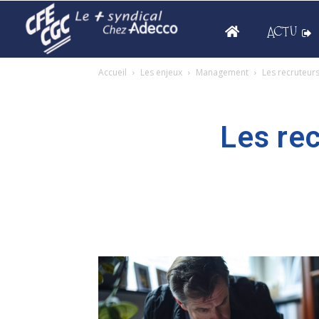
ACTU
Accueil
Les enjeux
Management
Les recruteur
Les re