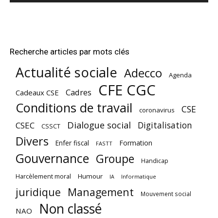
Recherche articles par mots clés
Actualité sociale
Adecco
Agenda
CFE CGC
Cadres
Cadeaux CSE
Conditions de travail
CSE
coronavirus
Dialogue social
Digitalisation
CSEC
CSSCT
Divers
Enfer fiscal
Formation
FASTT
Gouvernance
Groupe
Handicap
Harcèlement moral
Humour
Informatique
IA
juridique
Management
Mouvement social
Non classé
NAO