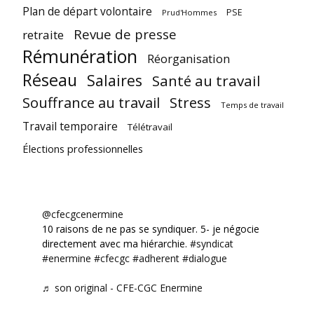
Plan de départ volontaire
PSE
Prud'Hommes
Revue de presse
retraite
Rémunération
Réorganisation
Réseau
Salaires
Santé au travail
Souffrance au travail
Stress
Temps de travail
Travail temporaire
Télétravail
Élections professionnelles
@cfecgcenermine
10 raisons de ne pas se syndiquer. 5- je négocie
directement avec ma hiérarchie.
#syndicat
#enermine
#cfecgc
#adherent
#dialogue
♬ son original - CFE-CGC Enermine