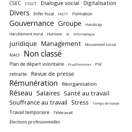
Dialogue social
Digitalisation
CSEC
CSSCT
Divers
Enfer fiscal
Formation
FASTT
Gouvernance
Groupe
Handicap
Harcèlement moral
Humour
Informatique
IA
juridique
Management
Mouvement social
Non classé
NAO
Plan de départ volontaire
PSE
Prud'Hommes
Revue de presse
retraite
Rémunération
Réorganisation
Réseau
Salaires
Santé au travail
Souffrance au travail
Stress
Temps de travail
Travail temporaire
Télétravail
Élections professionnelles