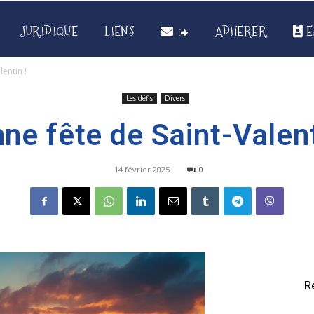
JURIDIQUE
LIENS
ADHERER
E
entin !
Les défis
Divers
ne fête de Saint-Valent
14 février 2025
0
R