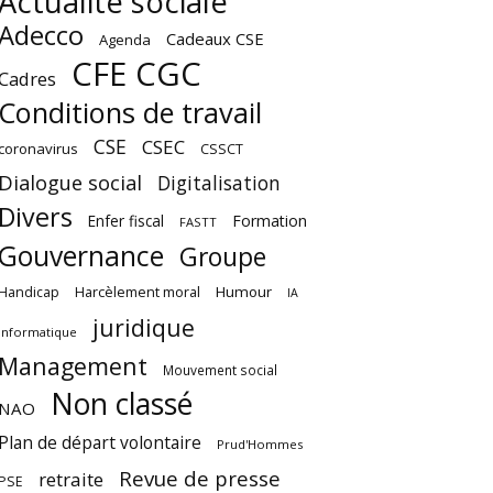
Actualité sociale
Adecco
Cadeaux CSE
Agenda
CFE CGC
Cadres
Conditions de travail
CSE
CSEC
coronavirus
CSSCT
Dialogue social
Digitalisation
Divers
Enfer fiscal
Formation
FASTT
Gouvernance
Groupe
Harcèlement moral
Humour
Handicap
IA
juridique
Informatique
Management
Mouvement social
Non classé
NAO
Plan de départ volontaire
Prud'Hommes
Revue de presse
retraite
PSE