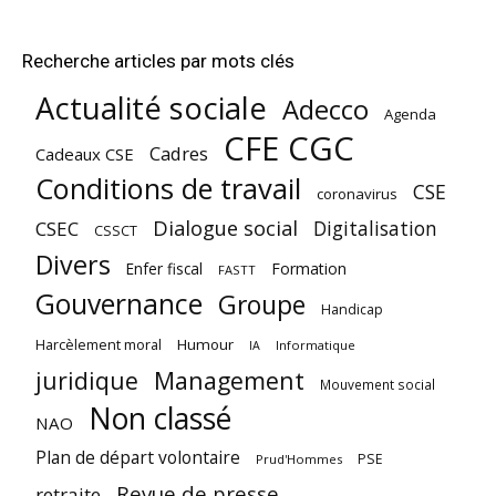
Recherche articles par mots clés
Actualité sociale
Adecco
Agenda
CFE CGC
Cadres
Cadeaux CSE
Conditions de travail
CSE
coronavirus
Dialogue social
Digitalisation
CSEC
CSSCT
Divers
Enfer fiscal
Formation
FASTT
Gouvernance
Groupe
Handicap
Harcèlement moral
Humour
Informatique
IA
juridique
Management
Mouvement social
Non classé
NAO
Plan de départ volontaire
PSE
Prud'Hommes
Revue de presse
retraite