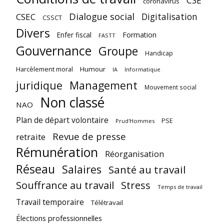
coronavirus
Dialogue social
Digitalisation
CSEC
CSSCT
Divers
Enfer fiscal
Formation
FASTT
Gouvernance
Groupe
Handicap
Harcèlement moral
Humour
Informatique
IA
juridique
Management
Mouvement social
Non classé
NAO
Plan de départ volontaire
PSE
Prud'Hommes
Revue de presse
retraite
Rémunération
Réorganisation
Réseau
Salaires
Santé au travail
Souffrance au travail
Stress
Temps de travail
Travail temporaire
Télétravail
Élections professionnelles