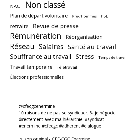
Non classé
NAO
Plan de départ volontaire
PSE
Prud'Hommes
Revue de presse
retraite
Rémunération
Réorganisation
Réseau
Salaires
Santé au travail
Souffrance au travail
Stress
Temps de travail
Travail temporaire
Télétravail
Élections professionnelles
@cfecgcenermine
10 raisons de ne pas se syndiquer. 5- je négocie
directement avec ma hiérarchie.
#syndicat
#enermine
#cfecgc
#adherent
#dialogue
♬ son original - CFE-CGC Enermine