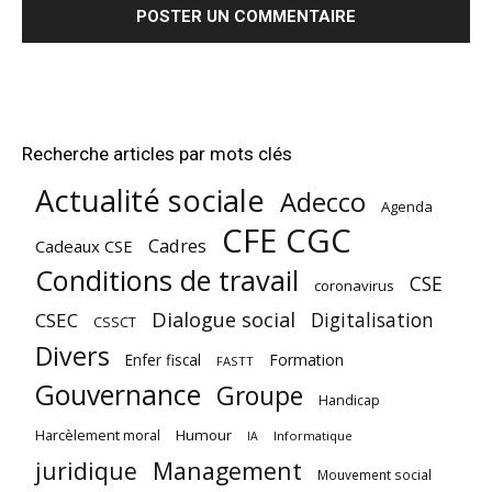
Recherche articles par mots clés
Actualité sociale
Adecco
Agenda
CFE CGC
Cadres
Cadeaux CSE
Conditions de travail
CSE
coronavirus
Dialogue social
Digitalisation
CSEC
CSSCT
Divers
Enfer fiscal
Formation
FASTT
Gouvernance
Groupe
Handicap
Harcèlement moral
Humour
Informatique
IA
juridique
Management
Mouvement social