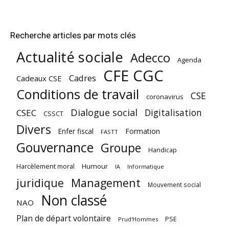
Recherche articles par mots clés
Actualité sociale
Adecco
Agenda
CFE CGC
Cadres
Cadeaux CSE
Conditions de travail
CSE
coronavirus
Dialogue social
Digitalisation
CSEC
CSSCT
Divers
Enfer fiscal
Formation
FASTT
Gouvernance
Groupe
Handicap
Harcèlement moral
Humour
Informatique
IA
juridique
Management
Mouvement social
Non classé
NAO
Plan de départ volontaire
PSE
Prud'Hommes