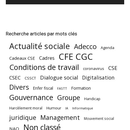
Recherche articles par mots clés
Actualité sociale
Adecco
Agenda
CFE CGC
Cadres
Cadeaux CSE
Conditions de travail
CSE
coronavirus
Dialogue social
Digitalisation
CSEC
CSSCT
Divers
Enfer fiscal
Formation
FASTT
Gouvernance
Groupe
Handicap
Harcèlement moral
Humour
Informatique
IA
juridique
Management
Mouvement social
Non classé
NAO