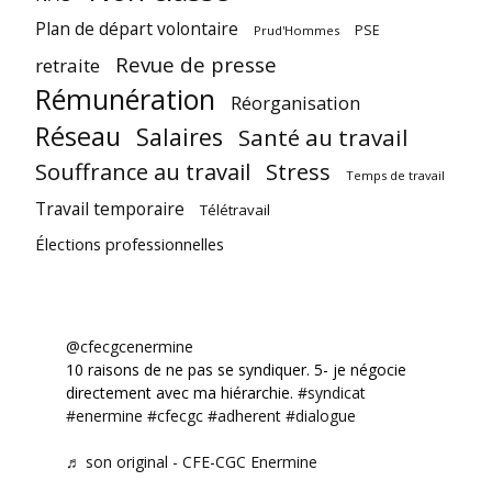
Plan de départ volontaire
PSE
Prud'Hommes
Revue de presse
retraite
Rémunération
Réorganisation
Réseau
Salaires
Santé au travail
Souffrance au travail
Stress
Temps de travail
Travail temporaire
Télétravail
Élections professionnelles
@cfecgcenermine
10 raisons de ne pas se syndiquer. 5- je négocie
directement avec ma hiérarchie.
#syndicat
#enermine
#cfecgc
#adherent
#dialogue
♬ son original - CFE-CGC Enermine