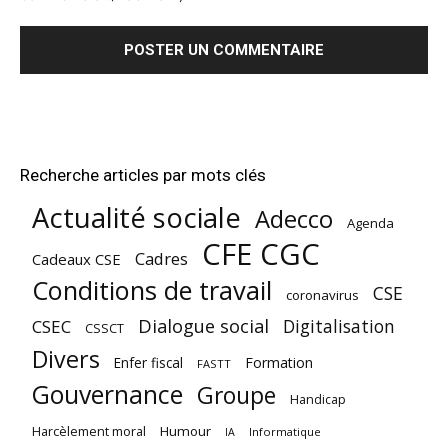
Recherche articles par mots clés
Actualité sociale
Adecco
Agenda
CFE CGC
Cadres
Cadeaux CSE
Conditions de travail
CSE
coronavirus
Dialogue social
Digitalisation
CSEC
CSSCT
Divers
Enfer fiscal
Formation
FASTT
Gouvernance
Groupe
Handicap
Harcèlement moral
Humour
Informatique
IA