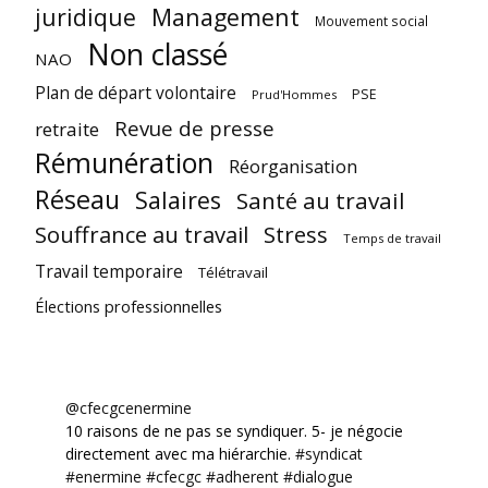
juridique
Management
Mouvement social
Non classé
NAO
Plan de départ volontaire
PSE
Prud'Hommes
Revue de presse
retraite
Rémunération
Réorganisation
Réseau
Salaires
Santé au travail
Souffrance au travail
Stress
Temps de travail
Travail temporaire
Télétravail
Élections professionnelles
@cfecgcenermine
10 raisons de ne pas se syndiquer. 5- je négocie
directement avec ma hiérarchie.
#syndicat
#enermine
#cfecgc
#adherent
#dialogue