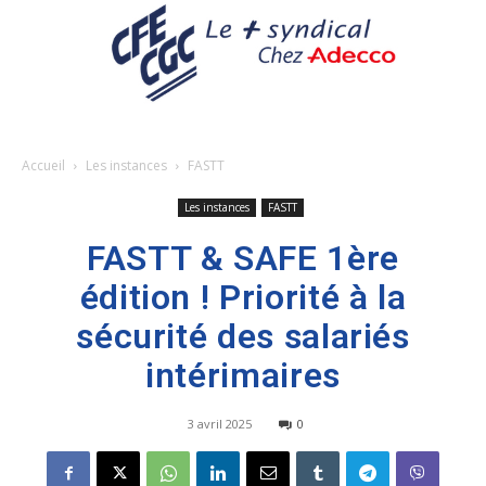
Accueil
Les instances
FASTT
Les instances
FASTT
FASTT & SAFE 1ère
édition ! Priorité à la
sécurité des salariés
intérimaires
3 avril 2025
0