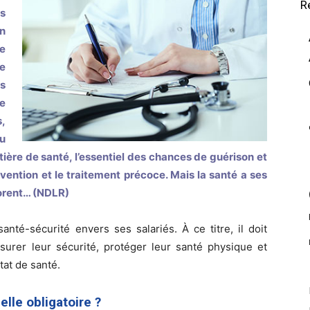
R
ts
un
te
ue
es
e
s,
u
ière de santé, l’essentiel des chances de guérison et
évention et le traitement précoce. Mais la santé a ses
norent…
(NDLR)
anté-sécurité envers ses salariés. À ce titre, il doit
urer leur sécurité, protéger leur santé physique et
tat de santé.
lle obligatoire ?