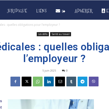
JURIDIQUE
LIENS
ADHERER
E
ales : quelles obligations pour l’employeur ?
Les défis
Santé au travail
dicales : quelles oblig
l’employeur ?
5 juin 2025
0
us
t