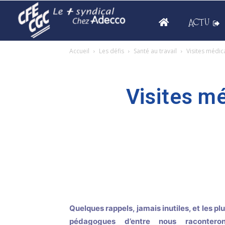
ACTU
Accueil
Les défis
Santé au travail
Visites médic
Visites mé
Quelques rappels, jamais inutiles, et les pl
pédagogues d’entre nous raconteron