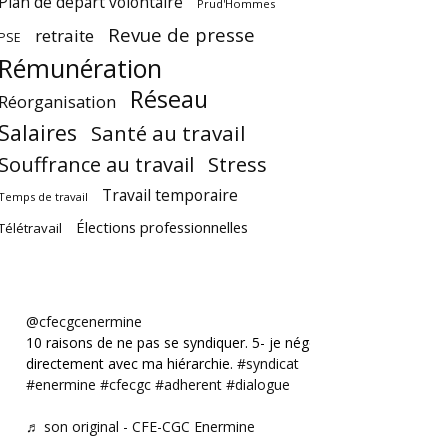
Plan de départ volontaire
Prud'Hommes
Revue de presse
retraite
PSE
Rémunération
Réseau
Réorganisation
Salaires
Santé au travail
Souffrance au travail
Stress
Travail temporaire
Temps de travail
Élections professionnelles
Télétravail
@cfecgcenermine
10 raisons de ne pas se syndiquer. 5- je négocie
directement avec ma hiérarchie.
#syndicat
#enermine
#cfecgc
#adherent
#dialogue
♬ son original - CFE-CGC Enermine