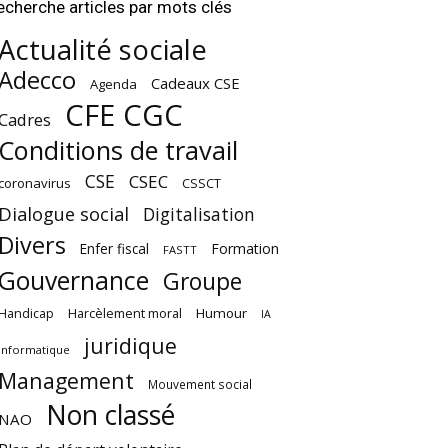
echerche articles par mots clés
Actualité sociale
Adecco
Cadeaux CSE
Agenda
CFE CGC
Cadres
Conditions de travail
CSE
CSEC
coronavirus
CSSCT
Dialogue social
Digitalisation
Divers
Enfer fiscal
Formation
FASTT
Gouvernance
Groupe
Harcèlement moral
Humour
Handicap
IA
juridique
Informatique
Management
Mouvement social
Non classé
NAO