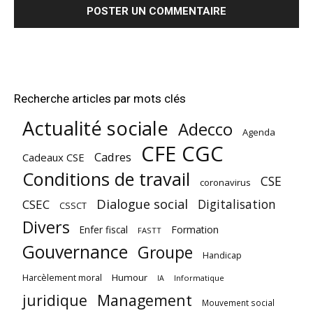
Recherche articles par mots clés
Actualité sociale
Adecco
Agenda
CFE CGC
Cadres
Cadeaux CSE
Conditions de travail
CSE
coronavirus
Dialogue social
Digitalisation
CSEC
CSSCT
Divers
Enfer fiscal
Formation
FASTT
Gouvernance
Groupe
Handicap
Harcèlement moral
Humour
Informatique
IA
juridique
Management
Mouvement social