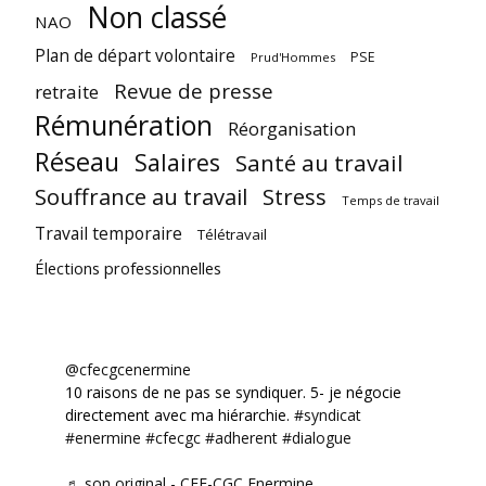
Non classé
NAO
Plan de départ volontaire
PSE
Prud'Hommes
Revue de presse
retraite
Rémunération
Réorganisation
Réseau
Salaires
Santé au travail
Souffrance au travail
Stress
Temps de travail
Travail temporaire
Télétravail
Élections professionnelles
@cfecgcenermine
10 raisons de ne pas se syndiquer. 5- je négocie
directement avec ma hiérarchie.
#syndicat
#enermine
#cfecgc
#adherent
#dialogue
♬ son original - CFE-CGC Enermine