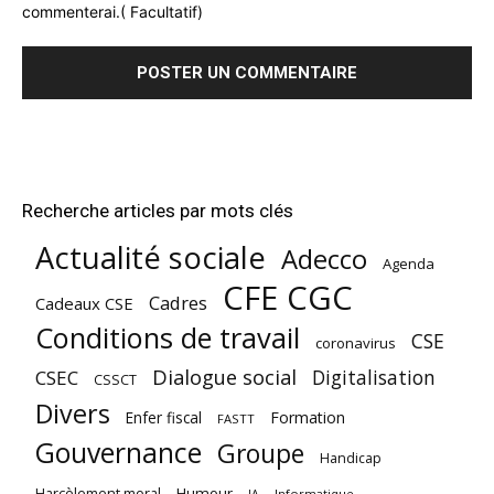
commenterai.( Facultatif)
Recherche articles par mots clés
Actualité sociale
Adecco
Agenda
CFE CGC
Cadres
Cadeaux CSE
Conditions de travail
CSE
coronavirus
Dialogue social
Digitalisation
CSEC
CSSCT
Divers
Enfer fiscal
Formation
FASTT
Gouvernance
Groupe
Handicap
Harcèlement moral
Humour
Informatique
IA