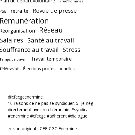
Plan de départ volontaire
Prud'Hommes
Revue de presse
retraite
PSE
Rémunération
Réseau
Réorganisation
Salaires
Santé au travail
Souffrance au travail
Stress
Travail temporaire
Temps de travail
Élections professionnelles
Télétravail
@cfecgcenermine
10 raisons de ne pas se syndiquer. 5- je négocie
directement avec ma hiérarchie.
#syndicat
#enermine
#cfecgc
#adherent
#dialogue
♬ son original - CFE-CGC Enermine