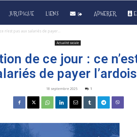
JURIDIQUE
LIENS
ADHERER
E
ce n’est pas aux salariés de payer...
Actualité sociale
ion de ce jour : ce n’e
alariés de payer l’ardois
18 septembre 2025
1