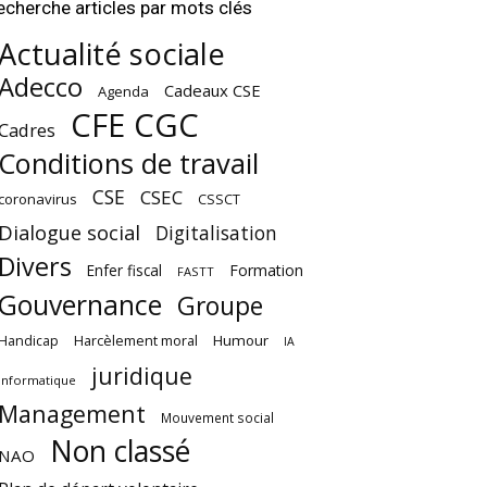
echerche articles par mots clés
Actualité sociale
Adecco
Cadeaux CSE
Agenda
CFE CGC
Cadres
Conditions de travail
CSE
CSEC
coronavirus
CSSCT
Dialogue social
Digitalisation
Divers
Enfer fiscal
Formation
FASTT
Gouvernance
Groupe
Harcèlement moral
Humour
Handicap
IA
juridique
Informatique
Management
Mouvement social
Non classé
NAO