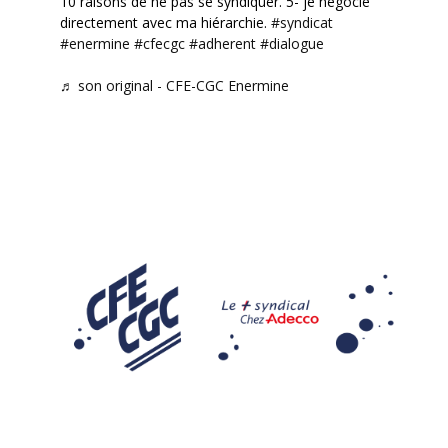
10 raisons de ne pas se syndiquer. 5- je négocie
directement avec ma hiérarchie.
#syndicat
#enermine
#cfecgc
#adherent
#dialogue
♬ son original - CFE-CGC Enermine