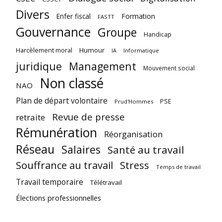
Divers
Enfer fiscal
Formation
FASTT
Gouvernance
Groupe
Handicap
Harcèlement moral
Humour
Informatique
IA
juridique
Management
Mouvement social
Non classé
NAO
Plan de départ volontaire
PSE
Prud'Hommes
Revue de presse
retraite
Rémunération
Réorganisation
Réseau
Salaires
Santé au travail
Souffrance au travail
Stress
Temps de travail
Travail temporaire
Télétravail
Élections professionnelles