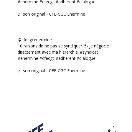
#enermine
#cfecgc
#adherent
#dialogue
♬ son original - CFE-CGC Enermine
@cfecgcenermine
10 raisons de ne pas se syndiquer. 5- je négocie
directement avec ma hiérarchie.
#syndicat
#enermine
#cfecgc
#adherent
#dialogue
♬ son original - CFE-CGC Enermine