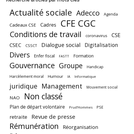
Actualité sociale
Adecco
Agenda
CFE CGC
Cadres
Cadeaux CSE
Conditions de travail
CSE
coronavirus
Dialogue social
Digitalisation
CSEC
CSSCT
Divers
Enfer fiscal
Formation
FASTT
Gouvernance
Groupe
Handicap
Harcèlement moral
Humour
Informatique
IA
juridique
Management
Mouvement social
Non classé
NAO
Plan de départ volontaire
PSE
Prud'Hommes
Revue de presse
retraite
Rémunération
Réorganisation