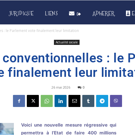
JURIDIQUE
LIENS
ADHERER
E
 : le Parlement vote finalement leur limitation
Actualité sociale
 conventionnelles : le 
e finalement leur limita
26 mai 2026
0
Voici une nouvelle mesure régressive qui
permettra à l’Etat de faire 400 millions