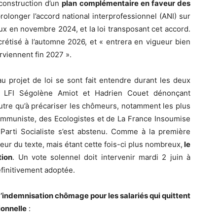
a construction d’un
plan complémentaire en faveur des
rolonger l’accord national interprofessionnel (ANI) sur
aux en novembre 2024, et la loi transposant cet accord.
crétisé à l’automne 2026, et « entrera en vigueur bien
erviennent fin 2027 ».
u projet de loi se sont fait entendre durant les deux
s LFI Ségolène Amiot et Hadrien Couet dénonçant
autre qu’à précariser les chômeurs, notamment les plus
ommuniste, des Ecologistes et de La France Insoumise
 Parti Socialiste s’est abstenu. Comme à la première
aveur du texte, mais étant cette fois-ci plus nombreux,
le
tion
. Un vote solennel doit intervenir mardi 2 juin à
éfinitivement adoptée.
d’indemnisation chômage pour les salariés qui quittent
ionnelle
: