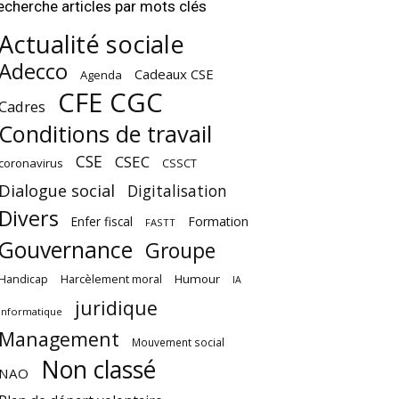
echerche articles par mots clés
Actualité sociale
Adecco
Cadeaux CSE
Agenda
CFE CGC
Cadres
Conditions de travail
CSE
CSEC
coronavirus
CSSCT
Dialogue social
Digitalisation
Divers
Enfer fiscal
Formation
FASTT
Gouvernance
Groupe
Harcèlement moral
Humour
Handicap
IA
juridique
Informatique
Management
Mouvement social
Non classé
NAO