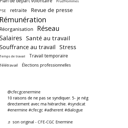
Plan de départ volontaire
Prud'Hommes
Revue de presse
retraite
PSE
Rémunération
Réseau
Réorganisation
Salaires
Santé au travail
Souffrance au travail
Stress
Travail temporaire
Temps de travail
Élections professionnelles
Télétravail
@cfecgcenermine
10 raisons de ne pas se syndiquer. 5- je négocie
directement avec ma hiérarchie.
#syndicat
#enermine
#cfecgc
#adherent
#dialogue
♬ son original - CFE-CGC Enermine