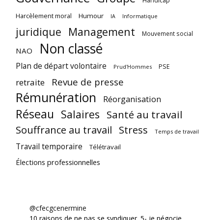
Handicap
Harcèlement moral
Humour
Informatique
IA
juridique
Management
Mouvement social
Non classé
NAO
Plan de départ volontaire
PSE
Prud'Hommes
Revue de presse
retraite
Rémunération
Réorganisation
Réseau
Salaires
Santé au travail
Souffrance au travail
Stress
Temps de travail
Travail temporaire
Télétravail
Élections professionnelles
@cfecgcenermine
10 raisons de ne pas se syndiquer. 5- je négocie