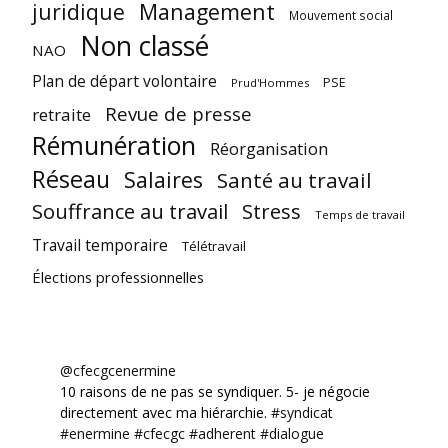
juridique
Management
Mouvement social
Non classé
NAO
Plan de départ volontaire
PSE
Prud'Hommes
Revue de presse
retraite
Rémunération
Réorganisation
Réseau
Salaires
Santé au travail
Souffrance au travail
Stress
Temps de travail
Travail temporaire
Télétravail
Élections professionnelles
@cfecgcenermine
10 raisons de ne pas se syndiquer. 5- je négocie
directement avec ma hiérarchie.
#syndicat
#enermine
#cfecgc
#adherent
#dialogue