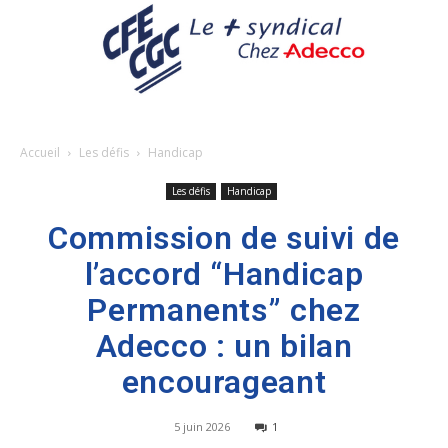
Accueil
Les défis
Handicap
Les défis
Handicap
Commission de suivi de
l’accord “Handicap
Permanents” chez
Adecco : un bilan
encourageant
5 juin 2026
1