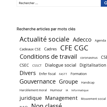
Rechercher ....
Recherche articles par mots clés
Actualité sociale
Adecco
Agenda
CFE CGC
Cadres
Cadeaux CSE
Conditions de travail
CS
coronavirus
Dialogue social
Digitalisation
CSEC
CSSCT
Divers
Enfer fiscal
Formation
FASTT
Gouvernance
Groupe
Handicap
Harcèlement moral
Humour
Informatique
IA
juridique
Management
Mouvement social
Non classé