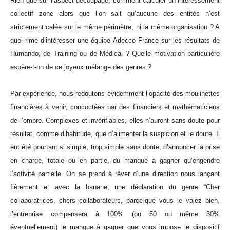
Rien que sur l’aspect découpage, comment calculer un intéressement
collectif zone alors que l’on sait qu’aucune des entités n’est
strictement calée sur le même périmètre, ni la même organisation ? A
quoi rime d’intéresser une équipe Adecco France sur les résultats de
Humando, de Training ou de Médical ? Quelle motivation particulière
espère-t-on de ce joyeux mélange des genres ?
Par expérience, nous redoutons évidemment l’opacité des moulinettes
financières à venir, concoctées par des financiers et mathématiciens
de l’ombre. Complexes et invérifiables, elles n’auront sans doute pour
résultat, comme d’habitude, que d’alimenter la suspicion et le doute. Il
eut été pourtant si simple, trop simple sans doute, d’annoncer la prise
en charge, totale ou en partie, du manque à gagner qu’engendre
l’activité partielle. On se prend à rêver d’une direction nous lançant
fièrement et avec la banane, une déclaration du genre “Cher
collaboratrices, chers collaborateurs, parce-que vous le valez bien,
l’entreprise compensera à 100% (ou 50 ou même 30%
éventuellement) le manque à gagner que vous impose le dispositif