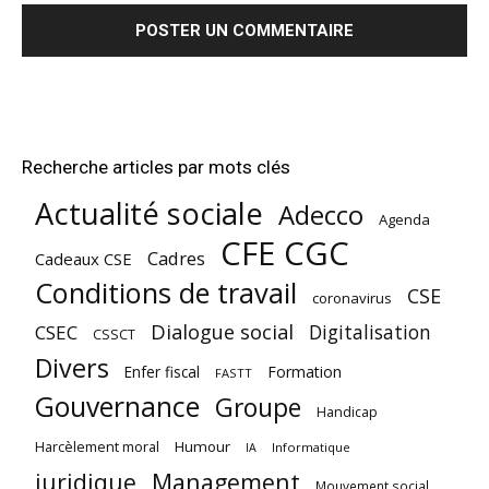
Recherche articles par mots clés
Actualité sociale
Adecco
Agenda
CFE CGC
Cadres
Cadeaux CSE
Conditions de travail
CSE
coronavirus
Dialogue social
Digitalisation
CSEC
CSSCT
Divers
Enfer fiscal
Formation
FASTT
Gouvernance
Groupe
Handicap
Harcèlement moral
Humour
Informatique
IA
juridique
Management
Mouvement social