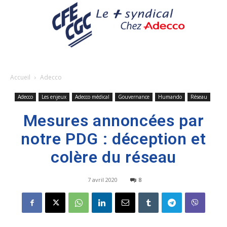
Accueil
Adecco
Adecco
Les enjeux
Adecco médical
Gouvernance
Humando
Réseau
Mesures annoncées par
notre PDG : déception et
colère du réseau
7 avril 2020
8