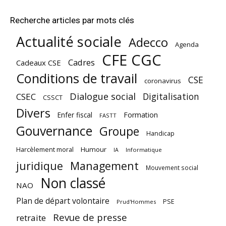
Recherche articles par mots clés
Actualité sociale
Adecco
Agenda
CFE CGC
Cadres
Cadeaux CSE
Conditions de travail
CSE
coronavirus
Dialogue social
Digitalisation
CSEC
CSSCT
Divers
Enfer fiscal
Formation
FASTT
Gouvernance
Groupe
Handicap
Harcèlement moral
Humour
Informatique
IA
juridique
Management
Mouvement social
Non classé
NAO
Plan de départ volontaire
PSE
Prud'Hommes
Revue de presse
retraite