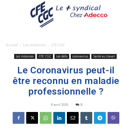
Accueil
Les instances
CFE CGC
Les instances
CFE CGC
Les défis
coronavirus
Santé au travail
Le Coronavirus peut-il
être reconnu en maladie
professionnelle ?
8 avril 2020
0