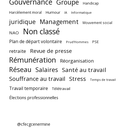
Gouvernance
Groupe
Handicap
Harcèlement moral
Humour
Informatique
IA
juridique
Management
Mouvement social
Non classé
NAO
Plan de départ volontaire
PSE
Prud'Hommes
Revue de presse
retraite
Rémunération
Réorganisation
Réseau
Salaires
Santé au travail
Souffrance au travail
Stress
Temps de travail
Travail temporaire
Télétravail
Élections professionnelles
@cfecgcenermine