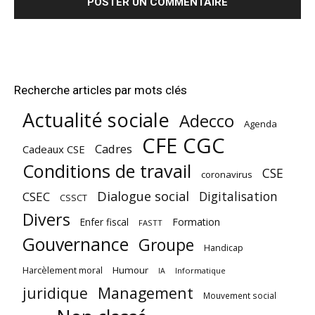
Recherche articles par mots clés
Actualité sociale
Adecco
Agenda
CFE CGC
Cadres
Cadeaux CSE
Conditions de travail
CSE
coronavirus
Dialogue social
Digitalisation
CSEC
CSSCT
Divers
Enfer fiscal
Formation
FASTT
Gouvernance
Groupe
Handicap
Harcèlement moral
Humour
Informatique
IA
juridique
Management
Mouvement social