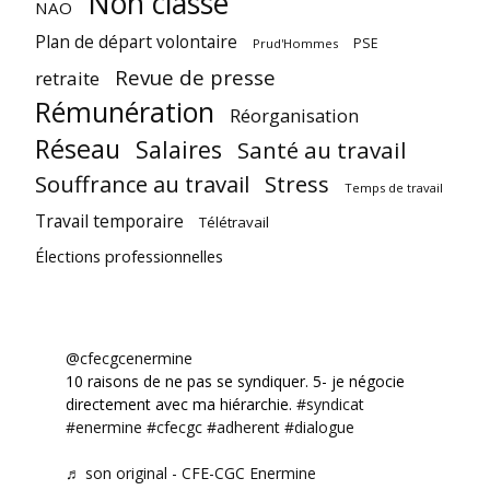
Non classé
NAO
Plan de départ volontaire
PSE
Prud'Hommes
Revue de presse
retraite
Rémunération
Réorganisation
Réseau
Salaires
Santé au travail
Souffrance au travail
Stress
Temps de travail
Travail temporaire
Télétravail
Élections professionnelles
@cfecgcenermine
10 raisons de ne pas se syndiquer. 5- je négocie
directement avec ma hiérarchie.
#syndicat
#enermine
#cfecgc
#adherent
#dialogue
♬ son original - CFE-CGC Enermine