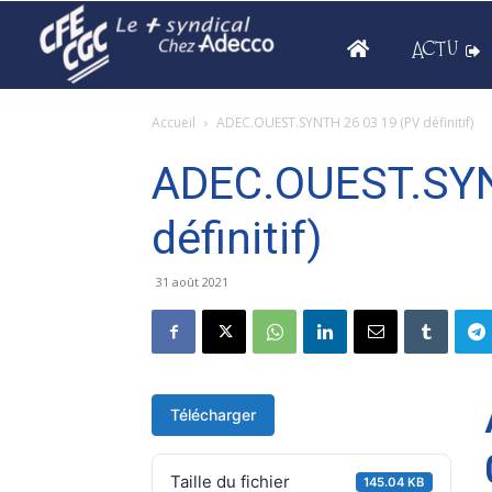
ACTU
Accueil
ADEC.OUEST.SYNTH 26 03 19 (PV définitif)
ADEC.OUEST.SYN
définitif)
31 août 2021
Télécharger
Taille du fichier
145.04 KB