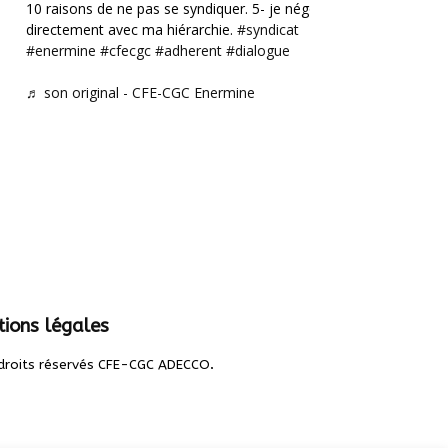
10 raisons de ne pas se syndiquer. 5- je négocie
directement avec ma hiérarchie.
#syndicat
#enermine
#cfecgc
#adherent
#dialogue
♬ son original - CFE-CGC Enermine
ions légales
.
droits réservés CFE-CGC ADECCO