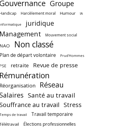
Gouvernance
Groupe
Harcèlement moral
Humour
Handicap
IA
juridique
Informatique
Management
Mouvement social
Non classé
NAO
Plan de départ volontaire
Prud'Hommes
Revue de presse
retraite
PSE
Rémunération
Réseau
Réorganisation
Salaires
Santé au travail
Souffrance au travail
Stress
Travail temporaire
Temps de travail
Élections professionnelles
Télétravail