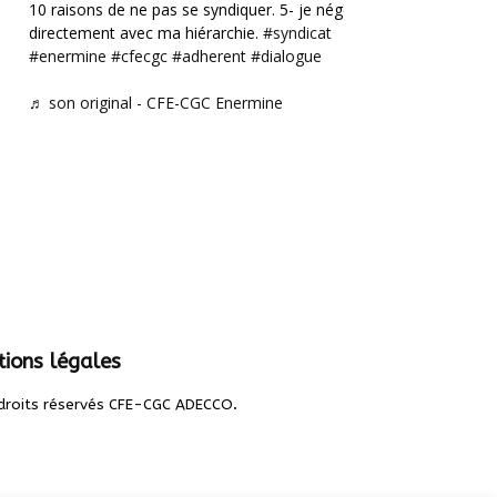
10 raisons de ne pas se syndiquer. 5- je négocie
directement avec ma hiérarchie.
#syndicat
#enermine
#cfecgc
#adherent
#dialogue
♬ son original - CFE-CGC Enermine
ions légales
.
droits réservés CFE-CGC ADECCO