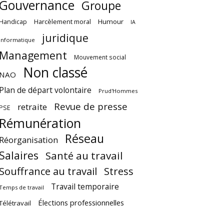
Gouvernance
Groupe
Harcèlement moral
Humour
Handicap
IA
juridique
Informatique
Management
Mouvement social
Non classé
NAO
Plan de départ volontaire
Prud'Hommes
Revue de presse
retraite
PSE
Rémunération
Réseau
Réorganisation
Salaires
Santé au travail
Souffrance au travail
Stress
Travail temporaire
Temps de travail
Élections professionnelles
Télétravail