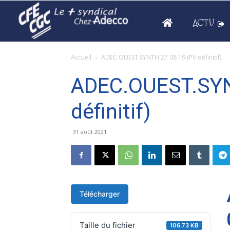
ACTU
Accueil
ADEC.OUEST.SYNTH 27 08 19 (PV définitif)
ADEC.OUEST.SYN
définitif)
31 août 2021
Télécharger
Taille du fichier
106.73 KB