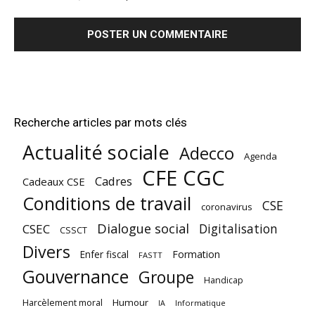
Recherche articles par mots clés
Actualité sociale
Adecco
Agenda
CFE CGC
Cadres
Cadeaux CSE
Conditions de travail
CSE
coronavirus
Dialogue social
Digitalisation
CSEC
CSSCT
Divers
Enfer fiscal
Formation
FASTT
Gouvernance
Groupe
Handicap
Harcèlement moral
Humour
Informatique
IA