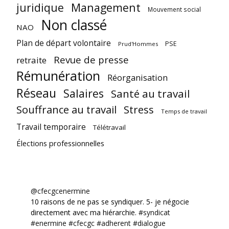
juridique
Management
Mouvement social
Non classé
NAO
Plan de départ volontaire
PSE
Prud'Hommes
Revue de presse
retraite
Rémunération
Réorganisation
Réseau
Salaires
Santé au travail
Souffrance au travail
Stress
Temps de travail
Travail temporaire
Télétravail
Élections professionnelles
@cfecgcenermine
10 raisons de ne pas se syndiquer. 5- je négocie
directement avec ma hiérarchie.
#syndicat
#enermine
#cfecgc
#adherent
#dialogue