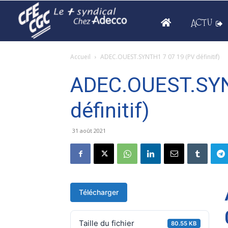
ACTU
Accueil
ADEC.OUEST.SYNTH1 7 07 19 (PV définitif)
ADEC.OUEST.SYN
définitif)
31 août 2021
Télécharger
Taille du fichier
80.55 KB