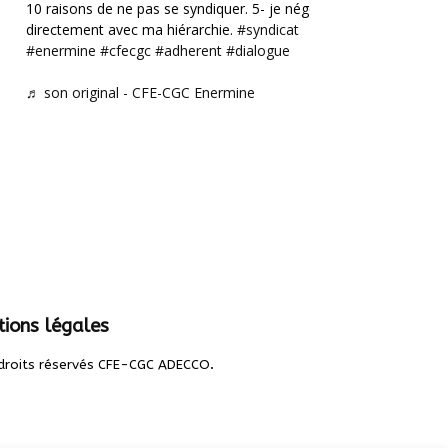
10 raisons de ne pas se syndiquer. 5- je négocie
directement avec ma hiérarchie.
#syndicat
#enermine
#cfecgc
#adherent
#dialogue
♬ son original - CFE-CGC Enermine
ions légales
.
droits réservés CFE-CGC ADECCO