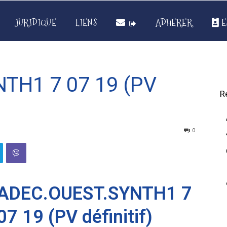
JURIDIQUE
LIENS
ADHERER
E
TH1 7 07 19 (PV
R
0
ADEC.OUEST.SYNTH1 7
07 19 (PV définitif)