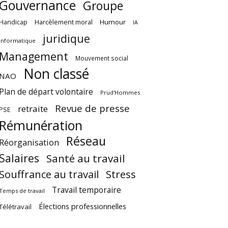
Gouvernance
Groupe
Harcèlement moral
Humour
Handicap
IA
juridique
Informatique
Management
Mouvement social
Non classé
NAO
Plan de départ volontaire
Prud'Hommes
Revue de presse
retraite
PSE
Rémunération
Réseau
Réorganisation
Salaires
Santé au travail
Souffrance au travail
Stress
Travail temporaire
Temps de travail
Élections professionnelles
Télétravail