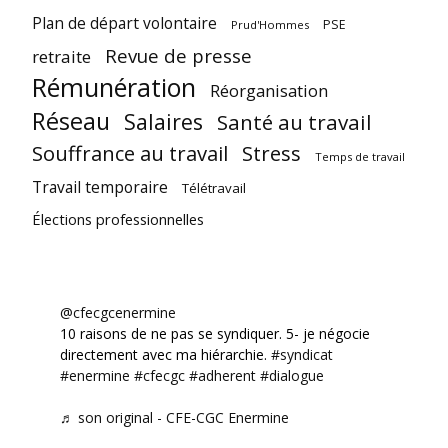
Plan de départ volontaire
PSE
Prud'Hommes
Revue de presse
retraite
Rémunération
Réorganisation
Réseau
Salaires
Santé au travail
Souffrance au travail
Stress
Temps de travail
Travail temporaire
Télétravail
Élections professionnelles
@cfecgcenermine
10 raisons de ne pas se syndiquer. 5- je négocie
directement avec ma hiérarchie.
#syndicat
#enermine
#cfecgc
#adherent
#dialogue
♬ son original - CFE-CGC Enermine