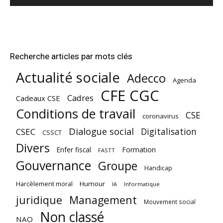
Recherche articles par mots clés
Actualité sociale
Adecco
Agenda
CFE CGC
Cadres
Cadeaux CSE
Conditions de travail
CSE
coronavirus
Dialogue social
Digitalisation
CSEC
CSSCT
Divers
Enfer fiscal
Formation
FASTT
Gouvernance
Groupe
Handicap
Harcèlement moral
Humour
Informatique
IA
juridique
Management
Mouvement social
Non classé
NAO