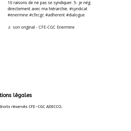
10 raisons de ne pas se syndiquer. 5- je négocie
directement avec ma hiérarchie.
#syndicat
#enermine
#cfecgc
#adherent
#dialogue
♬ son original - CFE-CGC Enermine
ions légales
.
droits réservés CFE-CGC ADECCO