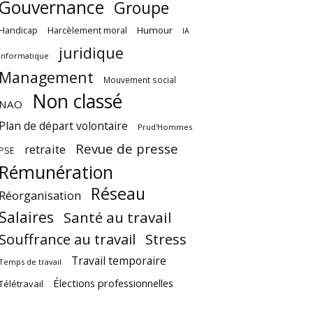
Gouvernance
Groupe
Harcèlement moral
Humour
Handicap
IA
juridique
Informatique
Management
Mouvement social
Non classé
NAO
Plan de départ volontaire
Prud'Hommes
Revue de presse
retraite
PSE
Rémunération
Réseau
Réorganisation
Salaires
Santé au travail
Souffrance au travail
Stress
Travail temporaire
Temps de travail
Élections professionnelles
Télétravail