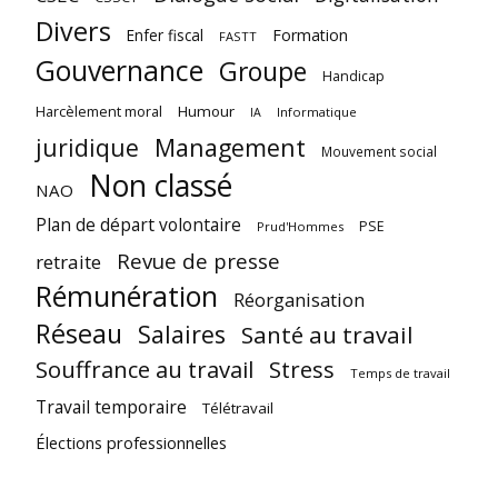
Divers
Enfer fiscal
Formation
FASTT
Gouvernance
Groupe
Handicap
Harcèlement moral
Humour
Informatique
IA
juridique
Management
Mouvement social
Non classé
NAO
Plan de départ volontaire
PSE
Prud'Hommes
Revue de presse
retraite
Rémunération
Réorganisation
Réseau
Salaires
Santé au travail
Souffrance au travail
Stress
Temps de travail
Travail temporaire
Télétravail
Élections professionnelles