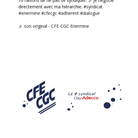
10 raisons de ne pas se syndiquer. 5- je négocie
directement avec ma hiérarchie.
#syndicat
#enermine
#cfecgc
#adherent
#dialogue
♬ son original - CFE-CGC Enermine