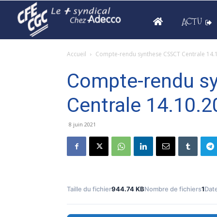
ACTU
Accueil
Compte-rendu synthese CSSCT Centrale 14.
Compte-rendu s
Centrale 14.10.
8 juin 2021
Taille du fichier
944.74 KB
Nombre de fichiers
1
Date