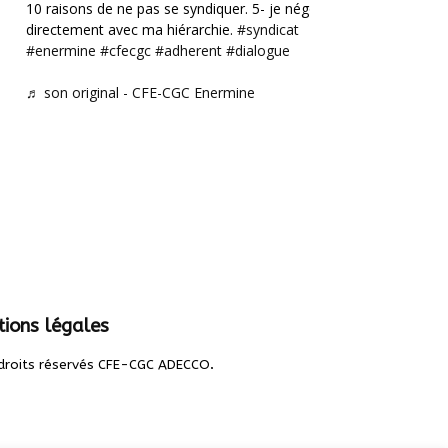
10 raisons de ne pas se syndiquer. 5- je négocie
directement avec ma hiérarchie.
#syndicat
#enermine
#cfecgc
#adherent
#dialogue
♬ son original - CFE-CGC Enermine
ions légales
.
droits réservés CFE-CGC ADECCO