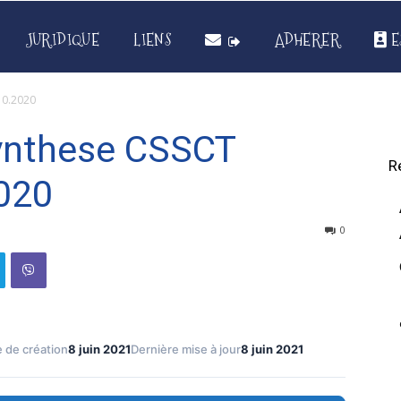
JURIDIQUE
LIENS
ADHERER
E
10.2020
ynthese CSSCT
R
2020
0
 de création
8 juin 2021
Dernière mise à jour
8 juin 2021