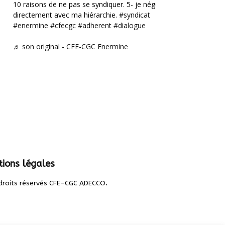
10 raisons de ne pas se syndiquer. 5- je négocie
directement avec ma hiérarchie.
#syndicat
#enermine
#cfecgc
#adherent
#dialogue
♬ son original - CFE-CGC Enermine
ions légales
.
droits réservés CFE-CGC ADECCO