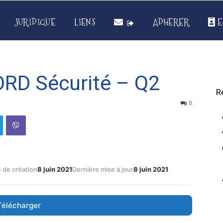
JURIDIQUE
LIENS
ADHERER
E
D Sécurité – Q2
R
0
 de création
8 juin 2021
Dernière mise à jour
8 juin 2021
Télécharger