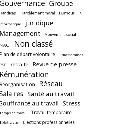
Gouvernance
Groupe
Harcèlement moral
Humour
Handicap
IA
juridique
Informatique
Management
Mouvement social
Non classé
NAO
Plan de départ volontaire
Prud'Hommes
Revue de presse
retraite
PSE
Rémunération
Réseau
Réorganisation
Salaires
Santé au travail
Souffrance au travail
Stress
Travail temporaire
Temps de travail
Élections professionnelles
Télétravail