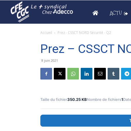
ACTU
Accueil
Prez - CSSCT NORD Sécurité - Q2
Prez – CSSCT NOR
8 juin 2021
Taille du fichier
350.25 KB
Nombre de fichiers
1
Date