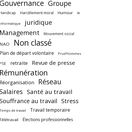
Gouvernance
Groupe
Harcèlement moral
Humour
Handicap
IA
juridique
Informatique
Management
Mouvement social
Non classé
NAO
Plan de départ volontaire
Prud'Hommes
Revue de presse
retraite
PSE
Rémunération
Réseau
Réorganisation
Salaires
Santé au travail
Souffrance au travail
Stress
Travail temporaire
Temps de travail
Élections professionnelles
Télétravail