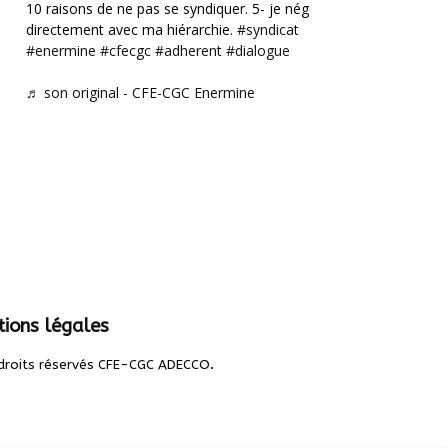
10 raisons de ne pas se syndiquer. 5- je négocie
directement avec ma hiérarchie.
#syndicat
#enermine
#cfecgc
#adherent
#dialogue
♬ son original - CFE-CGC Enermine
ions légales
.
droits réservés CFE-CGC ADECCO