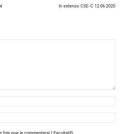
é
In extenso CSE-C 12.06.2020
 fois que je commenterai.( Facultatif)