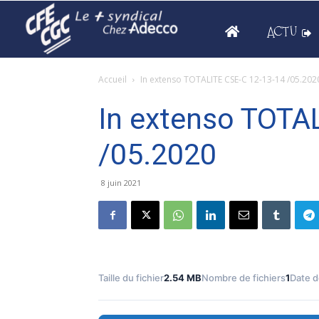
ACTU
Accueil
In extenso TOTALITE CSE-C 12-13-14 /05.202
In extenso TOTA
/05.2020
8 juin 2021
Taille du fichier
2.54 MB
Nombre de fichiers
1
Date d