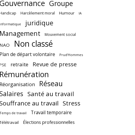
Gouvernance
Groupe
Harcèlement moral
Humour
Handicap
IA
juridique
Informatique
Management
Mouvement social
Non classé
NAO
Plan de départ volontaire
Prud'Hommes
Revue de presse
retraite
PSE
Rémunération
Réseau
Réorganisation
Salaires
Santé au travail
Souffrance au travail
Stress
Travail temporaire
Temps de travail
Élections professionnelles
Télétravail