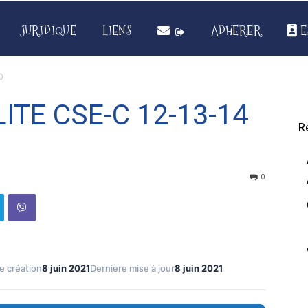
JURIDIQUE
LIENS
ADHERER
E
0
LITE CSE-C 12-13-14
R
0
e création
8 juin 2021
Dernière mise à jour
8 juin 2021