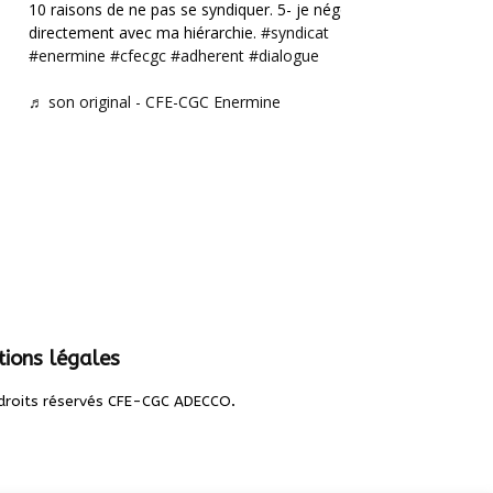
10 raisons de ne pas se syndiquer. 5- je négocie
directement avec ma hiérarchie.
#syndicat
#enermine
#cfecgc
#adherent
#dialogue
♬ son original - CFE-CGC Enermine
ions légales
.
droits réservés CFE-CGC ADECCO