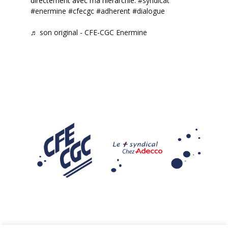
directement avec ma hiérarchie.
#syndicat
#enermine
#cfecgc
#adherent
#dialogue
♬ son original - CFE-CGC Enermine