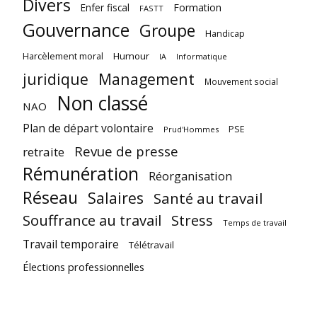
Divers
Enfer fiscal
Formation
FASTT
Gouvernance
Groupe
Handicap
Harcèlement moral
Humour
Informatique
IA
juridique
Management
Mouvement social
Non classé
NAO
Plan de départ volontaire
PSE
Prud'Hommes
Revue de presse
retraite
Rémunération
Réorganisation
Réseau
Salaires
Santé au travail
Souffrance au travail
Stress
Temps de travail
Travail temporaire
Télétravail
Élections professionnelles