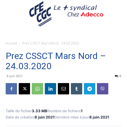
Accueil
Prez CSSCT Mars Nord - 24.03.2020
Prez CSSCT Mars Nord –
24.03.2020
8 juin 2021
0
Taille du fichier
3.33 MB
Nombre de fichiers
1
Date de création
8 juin 2021
Dernière mise à jour
8 juin 2021