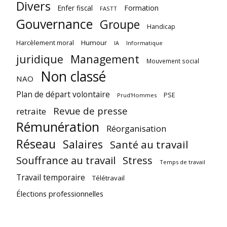
Divers
Enfer fiscal
Formation
FASTT
Gouvernance
Groupe
Handicap
Harcèlement moral
Humour
Informatique
IA
juridique
Management
Mouvement social
Non classé
NAO
Plan de départ volontaire
PSE
Prud'Hommes
Revue de presse
retraite
Rémunération
Réorganisation
Réseau
Salaires
Santé au travail
Souffrance au travail
Stress
Temps de travail
Travail temporaire
Télétravail
Élections professionnelles