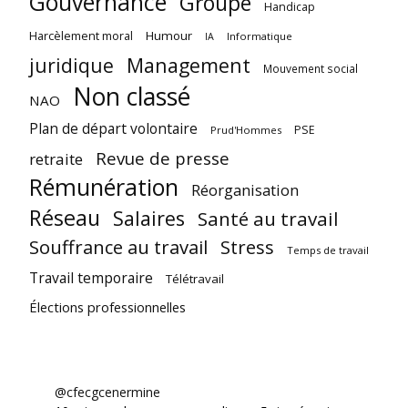
Gouvernance
Groupe
Handicap
Harcèlement moral
Humour
Informatique
IA
juridique
Management
Mouvement social
Non classé
NAO
Plan de départ volontaire
PSE
Prud'Hommes
Revue de presse
retraite
Rémunération
Réorganisation
Réseau
Salaires
Santé au travail
Souffrance au travail
Stress
Temps de travail
Travail temporaire
Télétravail
Élections professionnelles
@cfecgcenermine